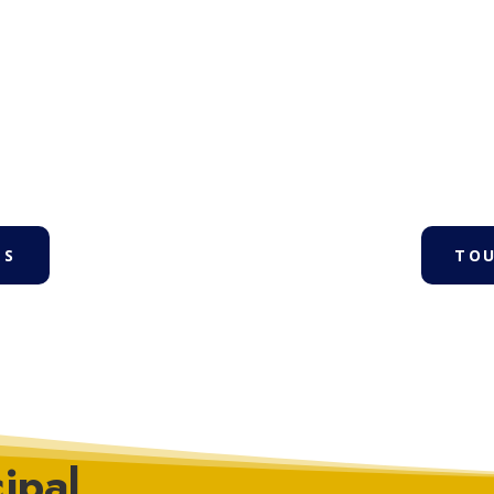
ES
TOU
ipal