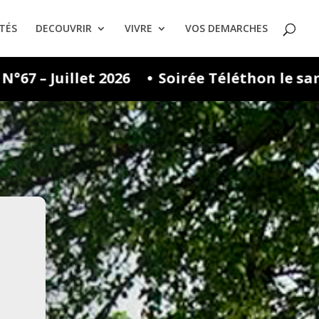
TÉS
DECOUVRIR
VIVRE
VOS DEMARCHES
oirée Téléthon le samedi 26 sept. 2026
B