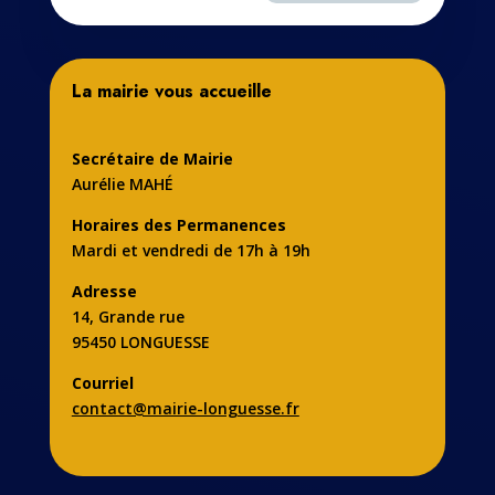
La mairie vous accueille
Secrétaire de Mairie
Aurélie MAHÉ
Horaires des Permanences
Mardi et vendredi de 17h à 19h
Adresse
14, Grande rue
95450 LONGUESSE
Courriel
contact@mairie-longuesse.fr