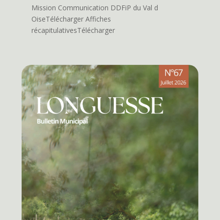
Mission Communication DDFiP du Val d
OiseTélécharger Affiches
récapitulativesTélécharger