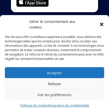
Gérer le consentement aux
cookies
Mentions légales
Afin de vous offrir la meilleure expérience possible, nous utilisons des
technologies telles que les cookies pour stocker et/ou accéder aux
Déclaration de confidentialité
informations des appareils. Le fait de consentir à ces technologies nous
permettra de traiter certaines données, notamment le comportement
de navigation. Le refus ou le retrait du consentement peut avoir un effet
Accessibilité
négatif sur certaines fonctionnalités du site.
Accepter
Site conçu par l’Union des Maires du
Val-d’Oise
Refuser
© Commune de Longuesse
Voir les préférences
Politique de cookies
Déclaration de confidentialité