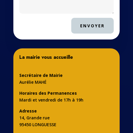
ENVOYER
La mairie vous accueille
Secrétaire de Mairie
Aurélie MAHÉ
Horaires des Permanences
Mardi et vendredi de 17h à 19h
Adresse
14, Grande rue
95450 LONGUESSE