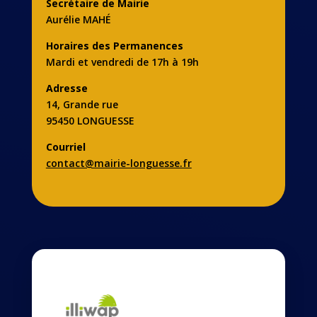
Secrétaire de Mairie
Aurélie MAHÉ
Horaires des Permanences
Mardi et vendredi de 17h à 19h
Adresse
14, Grande rue
95450 LONGUESSE
Courriel
contact@mairie-longuesse.fr